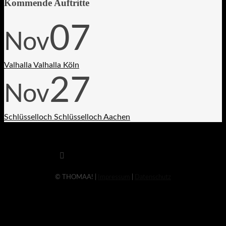
Kommende Auftritte
07
Nov
Valhalla
Valhalla Köln
27
Nov
Schlüsselloch
Schlüsselloch Aachen
© THOMAA! |
Impressum
|
Datenschutz