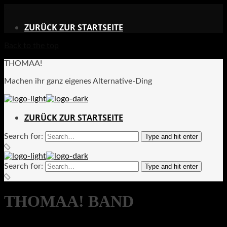
X
ZURÜCK ZUR STARTSEITE
Back to the top
THOMAA!
Machen ihr ganz eigenes Alternative-Ding
ZURÜCK ZUR STARTSEITE
Search for:
Type and hit enter
Search for:
Type and hit enter
THOMAA! BAND