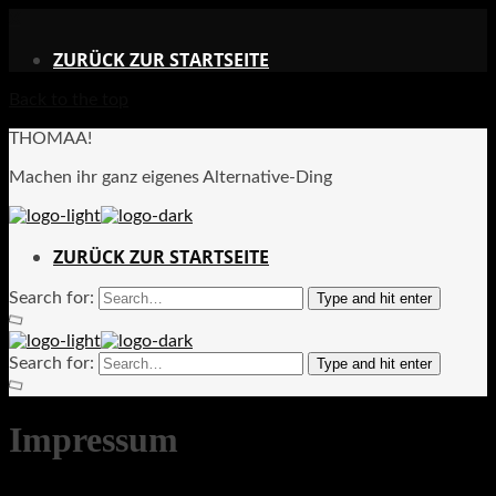
X
ZURÜCK ZUR STARTSEITE
Back to the top
THOMAA!
Machen ihr ganz eigenes Alternative-Ding
ZURÜCK ZUR STARTSEITE
Search for:
Type and hit enter
Search for:
Type and hit enter
Impressum