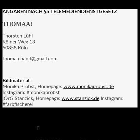
ANGABEN NACH §5 TELEMEDIENDIENSTGESETZ
THOMAA!
Thorsten Lühl
Kölner Weg 13
50858 Köln
thomaa.band@gmail.com
Bildmaterial:
Monika Probst, Homepage:
www.monikaprobst.de
Instagram: #monikaprobst
jÖrG Stanzick, Homepage:
www.stanzick.de
Instagram:
#farbfischerei