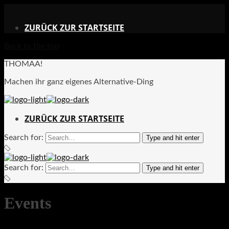
X
ZURÜCK ZUR STARTSEITE
Back to the top
THOMAA!
Machen ihr ganz eigenes Alternative-Ding
ZURÜCK ZUR STARTSEITE
Search for:
Type and hit enter
Search for:
Type and hit enter
Events