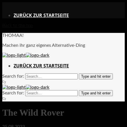
X
ZURÜCK ZUR STARTSEITE
Back to the top
THOMAA!
Machen ihr ganz eigenes Alternative-Ding
ZURÜCK ZUR STARTSEITE
Search for:
Type and hit enter
Search for:
Type and hit enter
The Wild Rover
25.08.2023