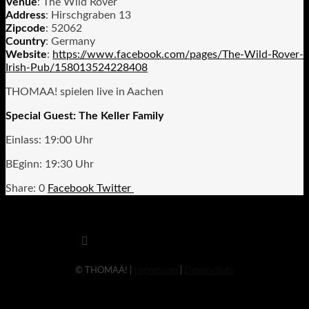
Venue
: The Wild Rover
Address
: Hirschgraben 13
Zipcode
: 52062
Country
: Germany
Website
:
https://www.facebook.com/pages/The-Wild-Rover-
Irish-Pub/158013524228408
THOMAA! spielen live in Aachen
Special Guest: The Keller Family
Einlass: 19:00 Uhr
BEginn: 19:30 Uhr
0
Facebook
Twitter
© THOMAA! |
Impressum
|
Datenschutz