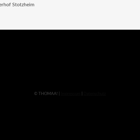
terhof Stotzheim
© THOMAA! |
Impressum
|
Datenschutz