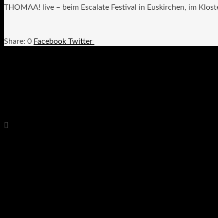
THOMAA! live – beim Escalate Festival in Euskirchen, im Klos
0
Facebook
Twitter