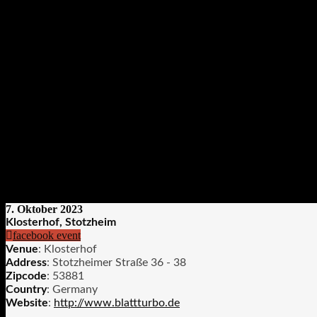
7. Oktober 2023
Klosterhof, Stotzheim
facebook event
Venue
: Klosterhof
Address
: Stotzheimer Straße 36 - 38
Zipcode
: 53881
Country
: Germany
Website
:
http://www.blattturbo.de