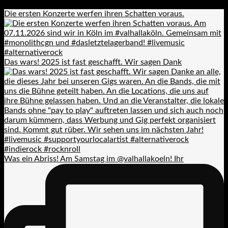
Die ersten Konzerte werfen ihren Schatten voraus.
Das wars! 2025 ist fast geschafft. Wir sagen Dank
Was ein Abriss! Am Samstag im @valhallakoeln! Ihr