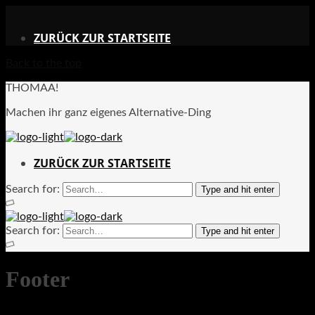
X
ZURÜCK ZUR STARTSEITE
Back to the top
THOMAA!
Machen ihr ganz eigenes Alternative-Ding
ZURÜCK ZUR STARTSEITE
Search for:
Type and hit enter
Search for:
Type and hit enter
Footer